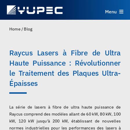
Skip
to
Menu
content
Produits
Home
/
Blog
Services
Raycus Lasers à Fibre de Ultra
Haute Puissance : Révolutionner
Applications
le Traitement des Plaques Ultra-
Épaisses
Ressources
À propos
La série de lasers à fibre de ultra haute puissance de
Raycus comprend des modèles allant de 60 kW, 80 kW, 100
Contact
kW, 120 kW jusqu'à 200 kW, établissant de nouvelles
normes industrielles pour les performances des lasers à