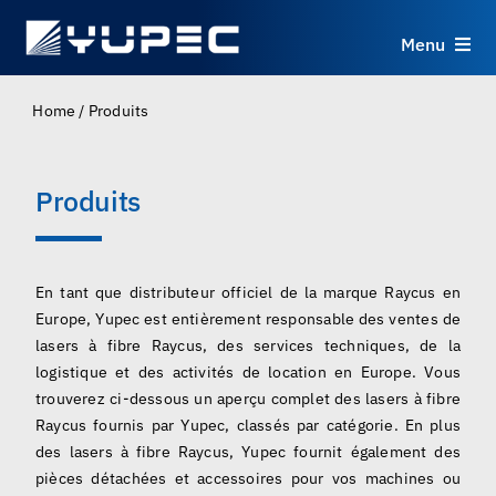
Skip
to
Menu
content
Produits
Home
/
Produits
Services
Produits
Applications
En tant que distributeur officiel de la marque Raycus en
Ressources
Europe, Yupec est entièrement responsable des ventes de
lasers à fibre Raycus, des services techniques, de la
logistique et des activités de location en Europe. Vous
À propos
trouverez ci-dessous un aperçu complet des lasers à fibre
Raycus fournis par Yupec, classés par catégorie. En plus
Contact
des lasers à fibre Raycus, Yupec fournit également des
pièces détachées et accessoires pour vos machines ou