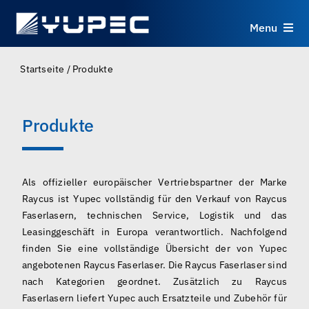
Skip
to
Menu
content
Produkte
Startseite
/
Produkte
Dienstleistungen
Produkte
Anwendungen
Als offizieller europäischer Vertriebspartner der Marke
Ressourcen
Raycus ist Yupec vollständig für den Verkauf von Raycus
Faserlasern, technischen Service, Logistik und das
Leasinggeschäft in Europa verantwortlich. Nachfolgend
Über uns
finden Sie eine vollständige Übersicht der von Yupec
angebotenen Raycus Faserlaser. Die Raycus Faserlaser sind
Kontakt
nach Kategorien geordnet. Zusätzlich zu Raycus
Faserlasern liefert Yupec auch Ersatzteile und Zubehör für