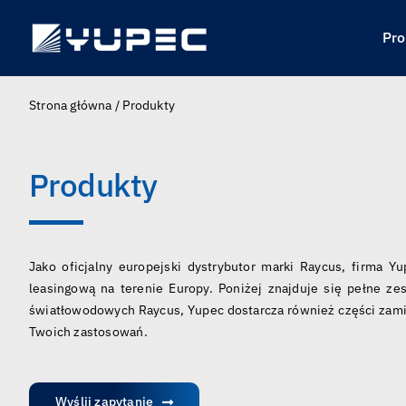
Skip
to
Pro
content
Strona główna
/
Produkty
Produkty
Jako oficjalny europejski dystrybutor marki Raycus, firma Y
leasingową na terenie Europy. Poniżej znajduje się pełne z
światłowodowych Raycus, Yupec dostarcza również części zamie
Twoich zastosowań.
Wyślij zapytanie