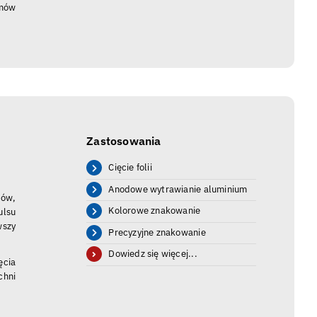
emów
Zastosowania
Cięcie folii
Anodowe wytrawianie aluminium
sów,
Kolorowe znakowanie
ulsu
wszy
Precyzyjne znakowanie
Dowiedz się więcej...
cia
chni