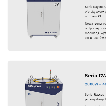
Seria Raycus 
oferują wysoką
normami CE.
Nowa generacj
optycznej, do
modulacji, wy
seria laserów z
Seria C
2000W – 
Seria Raycus 
przemysłowyc