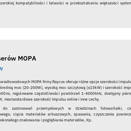
 szerokiej kompatybilności i łatwości w przekształceniu większości syst
aserów MOPA
0W
 światłowodowych MOPA firmy Raycus oferuje różne opcje szerokości impul
średnią moc (20-200W), wysoką moc szczytową (≤15kW) i szerokość imp
500ns, regulowane częstotliwości powtórzeń 1-4000kHz, dostępny pier
W, niestandardowa szerokość impulsu online i inne cechy.
y do zastosowań przemysłowych w dziedzinach fotowoltaiki, cię
wego, cięcia materiałów arkuszowych, spawania, czyszczenia powierz
skonałego znakowania i pogłębiania materiałów, itp.