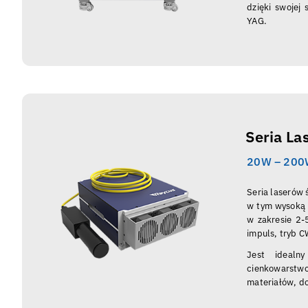
dzięki swojej
YAG.
Seria L
20W – 20
Seria laserów
w tym wysoką 
w zakresie 2-
impuls, tryb C
Jest idealn
cienkowarstwo
materiałów, do