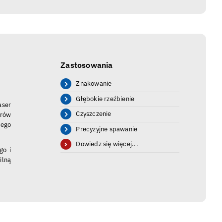
Zastosowania
Znakowanie
Głębokie rzeźbienie
aser
Czyszczenie
erów
zego
Precyzyjne spawanie
Dowiedz się więcej...
go i
ilną