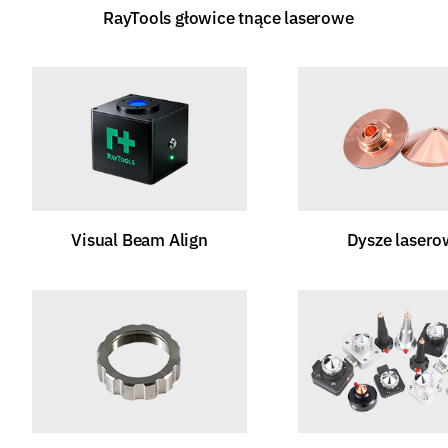
RayTools głowice tnące laserowe
Visual Beam Align
Dysze lasero