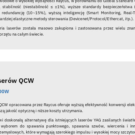
owodowe o wysokiej wydajności Raycus, w porównaniu do Global Standard
ą stabilność (niestabilność ≤ ±1%), wyższe standardy bezpieczeństwa 
 redundancję (10~15%), wyższą inteligencję (Smart Monitoring, Real-
bardziej elastyczne metody sterowania (Devicenet/Protocol/Ethercat, itp.).
ria laserów została masowo zakupiona i zastosowana przez wielu zna
przętu na całym świecie.
aserów QCW
000W
 QCW opracowana przez Raycus oferuje wyższą efektywność konwersji elek
szą jakość optyczną i niższe koszty utrzymania.
wi doskonałą alternatywę dla istniejących laserów YAG zasilanych światł
m wyborem do spawania punktowego, spawania szwów, wiercenia i in
zemysłowych, które wymagają szerokiego impulsu i wysokiej mocy szczyto