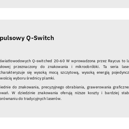
mpulsowy Q-Switch
W
 światłowodowych Q-switched 20-60 W wprowadzona przez Raycus to l
słowej przeznaczony do znakowania i mikroobróbki. Ta seria las
charakteryzuje się wysoką mocą szczytową, wysoką energią pojedync
iwością wyboru średnicy plamki.
ednie do znakowania, precyzyjnego obrabiania, grawerowania graficzne
owań. W dziedzinie znakowania oferują niższe koszty i bardziej stab
orównaniu do tradycyjnych laserów.