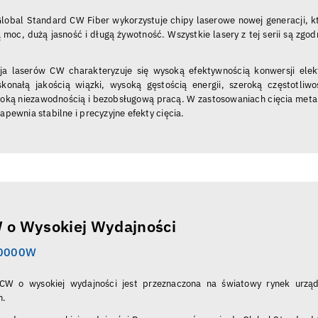
Global Standard CW Fiber wykorzystuje chipy laserowe nowej generacji, k
 moc, dużą jasność i długą żywotność. Wszystkie lasery z tej serii są zgod
a laserów CW charakteryzuje się wysoką efektywnością konwersji elek
skonałą jakością wiązki, wysoką gęstością energii, szeroką częstotliwo
soką niezawodnością i bezobsługową pracą. W zastosowaniach cięcia metal
apewnia stabilne i precyzyjne efekty cięcia.
W o Wysokiej Wydajności
40000W
CW o wysokiej wydajności jest przeznaczona na światowy rynek urzą
h.