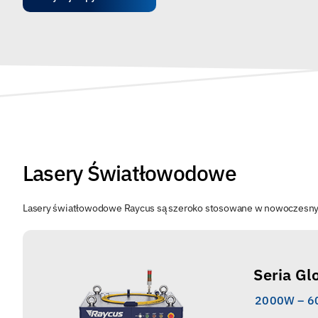
Lasery Światłowodowe
Lasery światłowodowe Raycus są szeroko stosowane w nowoczesnych
Seria Gl
2000W – 