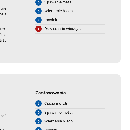
Spawanie metali
tóre
Wiercenie blach
ne z
Powłoki
Dowiedz się więcej...
tro-
ścią
i ta
Zastosowania
Cięcie metali
Spawanie metali
dzeń
Wiercenie blach