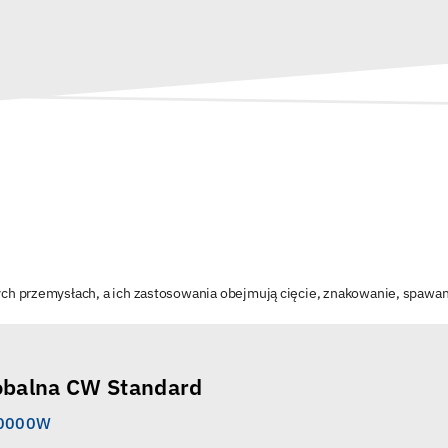
 przemysłach, a ich zastosowania obejmują cięcie, znakowanie, spawan
obalna CW Standard
60000W