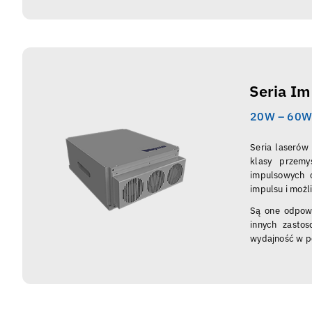
Seria I
20W – 60
Seria laserów
klasy przemy
impulsowych 
impulsu i możl
Są one odpowi
innych zastos
wydajność w p