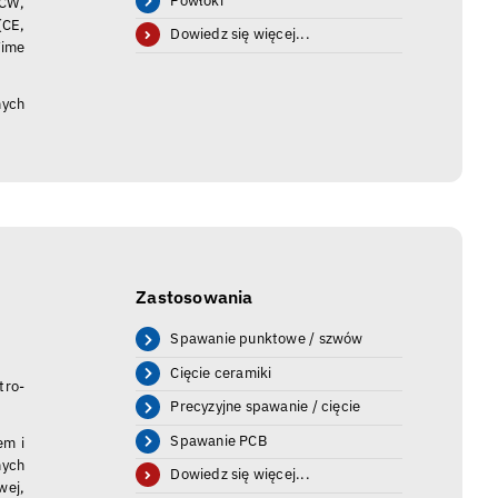
Powłoki
 CW,
(CE,
Dowiedz się więcej...
Time
nych
Zastosowania
Spawanie punktowe / szwów
Cięcie ceramiki
tro-
Precyzyjne spawanie / cięcie
Spawanie PCB
em i
nych
Dowiedz się więcej...
wej,