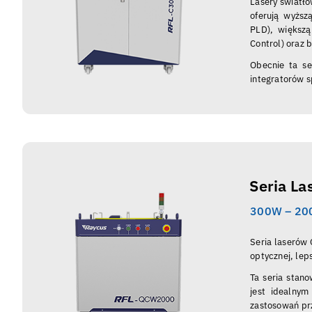
Lasery światł
oferują wyższ
PLD), większą
Control) oraz 
Obecnie ta se
integratorów s
Seria L
300W – 2
Seria laserów
optycznej, lep
Ta seria stano
jest idealny
zastosowań pr