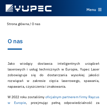
Skip
to
Menu
content
Produkty
Strona główna
/
O nas
Usługi
O nas
Zastosowania
Jako wiodący dostawca inteligentnych urządzeń
Zasoby
laserowych i usług technicznych w Europie, Yupec Laser
zobowiązuje się do dostarczania wysokiej jakości
rozwiązań w zakresie cięcia laserowego, spawania,
O nas
napawania, czyszczenia i znakowania.
Kontakt
W 2022 roku zostaliśmy
oficjalnym partnerem firmy Raycus
w Europie
, przejmując pełną odpowiedzialność za