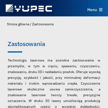
Skip
to
Menu
content
Produkty
Strona główna
/
Zastosowania
Usługi
Zastosowania
Zastosowania
Technologia laserowa ma szerokie zastosowanie w
przemyśle, w tym w cięciu, spawaniu, czyszczeniu,
Zasoby
znakowaniu, druku 3D i nakładaniu powłok. Oferuje wysoką
precyzję, szybkość i jakość, przy minimalnej deformacji
O nas
materiału i niskim wprowadzaniu ciepła. Czyszczenie
laserowe skutecznie usuwa zanieczyszczenia, a
znakowanie laserowe tworzy trwałe, precyzyjne
Kontakt
oznaczenia. W druku 3D lasery umożliwiają produkcję
skomplikowanych części o wysokiej dokładności,