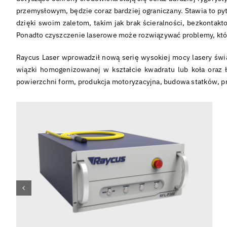
przemysłowym, będzie coraz bardziej ograniczany. Stawia to py
dzięki swoim zaletom, takim jak brak ścieralności, bezkontak
Ponadto czyszczenie laserowe może rozwiązywać problemy, któr
Raycus Laser wprowadził nową serię wysokiej mocy lasery św
wiązki homogenizowanej w kształcie kwadratu lub koła oraz ł
powierzchni form, produkcja motoryzacyjna, budowa statków, 