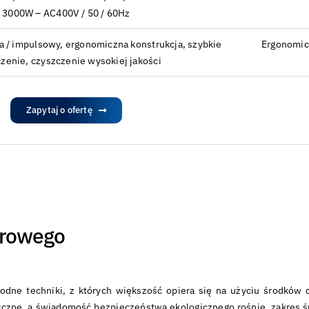
3000W – AC400V / 50 / 60Hz
gła / impulsowy, ergonomiczna konstrukcja, szybkie
Ergonomicz
zenie, czyszczenie wysokiej jakości
Zapytaj o ofertę
erowego
dne techniki, z których większość opiera się na użyciu środków
styczne, a świadomość bezpieczeństwa ekologicznego rośnie, zakre