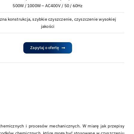
500W / 1000W – AC400V / 50 / 60Hz
na konstrukcja, szybkie czyszczenie, czyszczenie wysokiej
jakości
Zapytaj o ofertę
 chemicznych i procesów mechanicznych. W miarę jak przepisy
s środków chemicznych, które mogą być stosowane w czyszczeniu