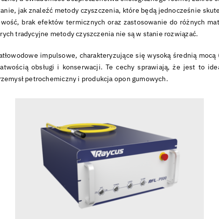
tanie, jak znaleźć metody czyszczenia, które będą jednocześnie skut
towość, brak efektów termicznych oraz zastosowanie do różnych ma
ych tradycyjne metody czyszczenia nie są w stanie rozwiązać.
iatłowodowe impulsowe, charakteryzujące się wysoką średnią mocą
atwością obsługi i konserwacji. Te cechy sprawiają, że jest to i
przemysł petrochemiczny i produkcja opon gumowych.