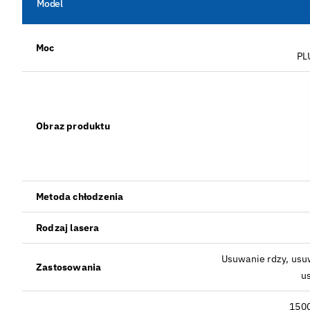
Model
Moc
PL
Obraz produktu
Metoda chłodzenia
Rodzaj lasera
Usuwanie rdzy, usu
Zastosowania
u
1500