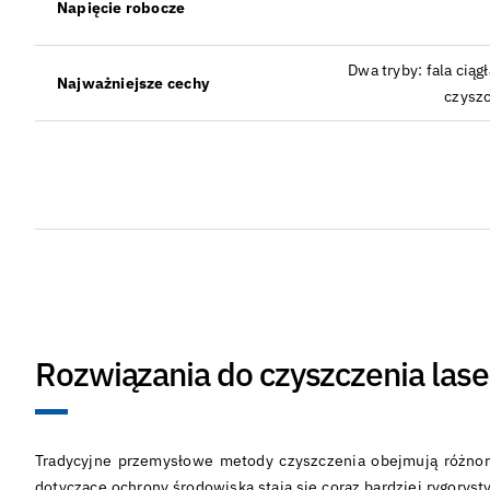
Napięcie robocze
Dwa tryby: fala cią
Najważniejsze cechy
czyszc
Rozwiązania do czyszczenia las
Tradycyjne przemysłowe metody czyszczenia obejmują różnoro
dotyczące ochrony środowiska stają się coraz bardziej rygory