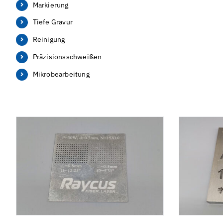
Markierung
Tiefe Gravur
Reinigung
Präzisionsschweißen
Mikrobearbeitung