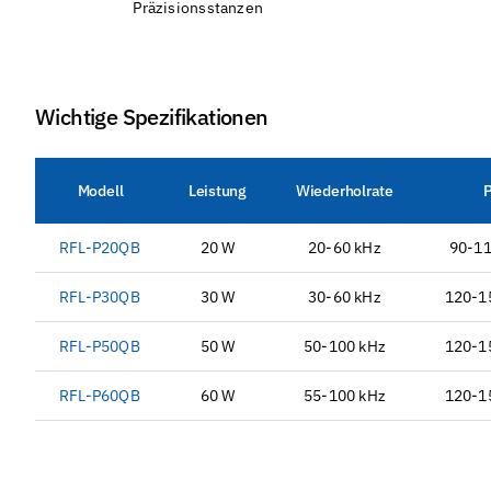
Präzisionsstanzen
Wichtige Spezifikationen
Modell
Leistung
Wiederholrate
P
RFL-P20QB
20 W
20-60 kHz
90-1
RFL-P30QB
30 W
30-60 kHz
120-1
RFL-P50QB
50 W
50-100 kHz
120-1
RFL-P60QB
60 W
55-100 kHz
120-1