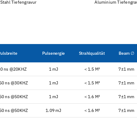
Stahl Tiefengravur
Aluminium Tiefengra
ulsbreite
Pulsenergie
Strahlqualität
Beam ∅
10 ns @20KHZ
1 mJ
＜1.5 M²
7±1 mm
50 ns @30KHZ
1 mJ
＜1.5 M²
7±1 mm
50 ns @50KHZ
1 mJ
＜1.6 M²
7±1 mm
50 ns @50KHZ
1.09 mJ
＜1.6 M²
7±1 mm