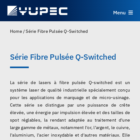
Skip
to
Menu
content
Produits
Home
/
Série Fibre Pulsée Q-Switched
Services
Série Fibre Pulsée Q-Switched
Applications
La série de lasers à fibre pulsée Q-switched est un
Ressources
système laser de qualité industrielle spécialement conçu
pour les applications de marquage et de micro-usinage.
Cette série se distingue par une puissance de crête
À propos
élevée, une énergie par impulsion élevée et des tailles de
spot réglables, la rendant adaptée au traitement d'une
Contact
large gamme de métaux, notamment l'or, l'argent, le cuivre,
l'aluminium, l'acier inoxydable et d'autres matériaux. Elle