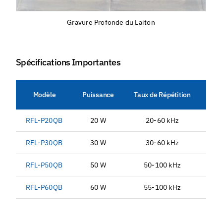
Gravure Profonde du Laiton
Spécifications Importantes
Modèle
Puissance
Taux de Répétition
La
RFL-P20QB
20 W
20-60 kHz
90
RFL-P30QB
30 W
30-60 kHz
12
RFL-P50QB
50 W
50-100 kHz
12
RFL-P60QB
60 W
55-100 kHz
12