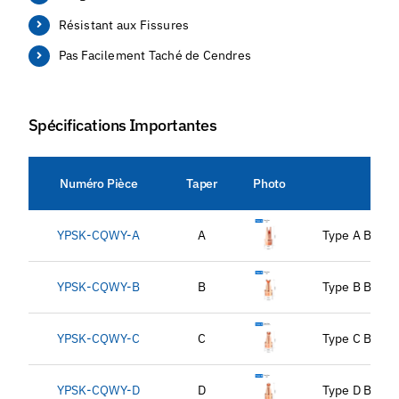
Résistant aux Fissures
Pas Facilement Taché de Cendres
Spécifications Importantes
Numéro Pièce
Taper
Photo
YPSK-CQWY-A
A
Type A Buses
YPSK-CQWY-B
B
Type B Buses
YPSK-CQWY-C
C
Type C Buses
YPSK-CQWY-D
D
Type D Buses