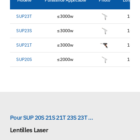
Modèle
Puissance Applicable
Photo
Longueu
SUP23T
≤3000w
1064
SUP23S
≤3000w
1064
SUP21T
≤3000w
1064
SUP20S
≤2000w
1064
Pour SUP 20S 21S 21T 23S 23T …
Lentilles Laser