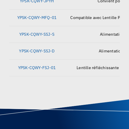
YPSK-CQWY-JPYH
Convient pour S
YPSK-CQWY-MFQ-01
Compatible avec Lentille Prote
YPSK-CQWY-SSJ-S
Alimentation m
YPSK-CQWY-SSJ-D
Alimentation do
YPSK-CQWY-FSJ-01
Lentille réfléchissante ave