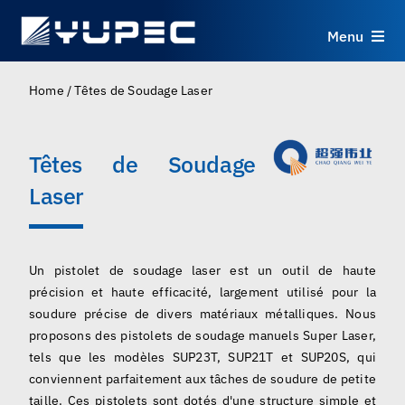
Skip
to
Menu
content
Produits
Home
/
Têtes de Soudage Laser
Services
Têtes de Soudage
Laser
Applications
Ressources
Un pistolet de soudage laser est un outil de haute
précision et haute efficacité, largement utilisé pour la
À propos
soudure précise de divers matériaux métalliques. Nous
proposons des pistolets de soudage manuels Super Laser,
tels que les modèles SUP23T, SUP21T et SUP20S, qui
Contact
conviennent parfaitement aux tâches de soudure de petite
taille. Ces pistolets sont dotés d'une structure simple et