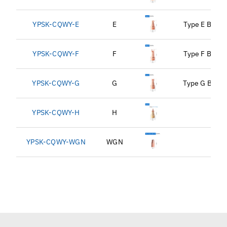
YPSK-CQWY-E
E
Type E Buses
YPSK-CQWY-F
F
Type F Buses
YPSK-CQWY-G
G
Type G Buses
YPSK-CQWY-H
H
YPSK-CQWY-WGN
WGN