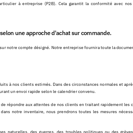
ticulier à entreprise (P2B). Cela garantit la conformité avec nos 
, selon une approche d'achat sur commande.
 sur notre compte désigné. Notre entreprise fournira toute la docume
uits à nos clients estimés. Dans des circonstances normales et après
urant un envoi rapide selon le calendrier convenu.
s de répondre aux attentes de nos clients en traitant rapidement les
s dans notre inventaire, nous prendrons toutes les mesures néces
s naturelles, des guerres, des troubles politiques ou des grèves,