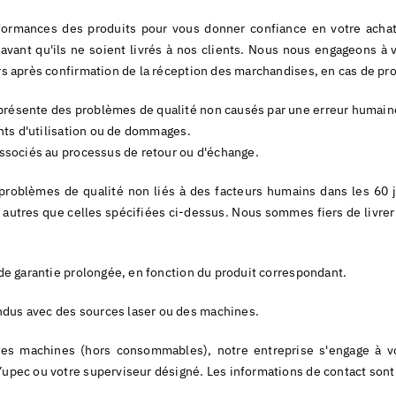
rformances des produits pour vous donner confiance en votre achat
vant qu'ils ne soient livrés à nos clients. Nous nous engageons à vo
urs après confirmation de la réception des marchandises, en cas de p
 présente des problèmes de qualité non causés par une erreur humain
ents d'utilisation ou de dommages.
 associés au processus de retour ou d'échange.
problèmes de qualité non liés à des facteurs humains dans les 60 
utres que celles spécifiées ci-dessus. Nous sommes fiers de livrer d
 de garantie prolongée, en fonction du produit correspondant.
ndus avec des sources laser ou des machines.
 machines (hors consommables), notre entreprise s'engage à vous 
Yupec ou votre superviseur désigné. Les informations de contact sont 