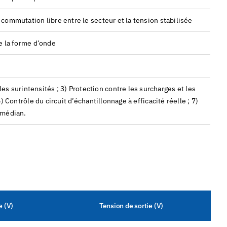
ommutation libre entre le secteur et la tension stabilisée
e la forme d’onde
)
les surintensités ; 3) Protection contre les surcharges et les
) Contrôle du circuit d’échantillonnage à efficacité réelle ; 7)
 médian.
e (V)
Tension de sortie (V)