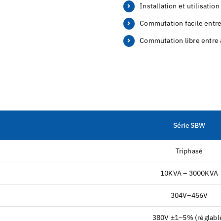
Installation et utilisation
Commutation facile entr
Commutation libre entre a
Série SBW
Triphasé
10KVA – 3000KVA
304V–456V
380V ±1–5% (réglabl