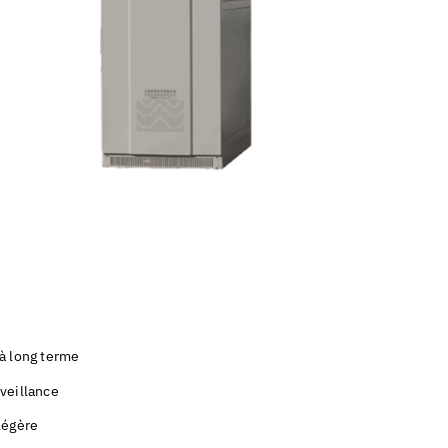
à long terme
veillance
légère