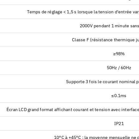
Temps de réglage < 1,5 s lorsque la tension d'entrée va
2000V pendant 1 minute sans
Classe F (résistance thermique j
≥98%
50Hz / 60Hz
Supporte 3 fois le courant nominal 
≤0.1ms
Écran LCD grand format affichant courant et tension avec interfa
IP21
10°C à +45°C ; la moyenne mensuelle ne 