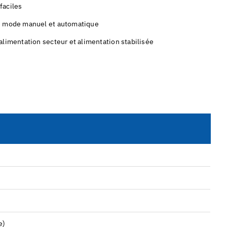
 faciles
e mode manuel et automatique
limentation secteur et alimentation stabilisée
e)