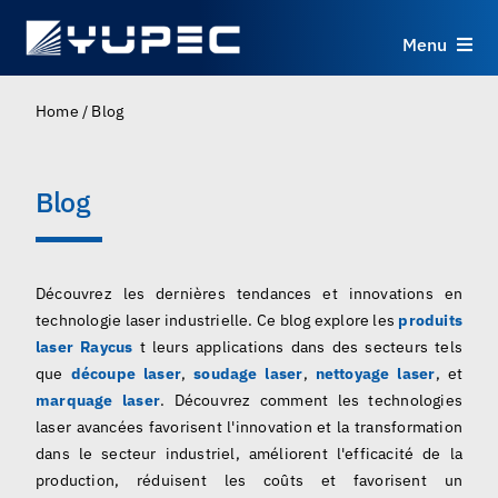
Skip
to
Menu
content
Produits
Home
/
Blog
Services
Blog
Applications
Découvrez les dernières tendances et innovations en
Ressources
technologie laser industrielle. Ce blog explore les
produits
laser Raycus
t leurs applications dans des secteurs tels
que
découpe laser
,
soudage laser
,
nettoyage laser
, et
À propos
marquage laser
. Découvrez comment les technologies
laser avancées favorisent l'innovation et la transformation
Contact
dans le secteur industriel, améliorent l'efficacité de la
production, réduisent les coûts et favorisent un