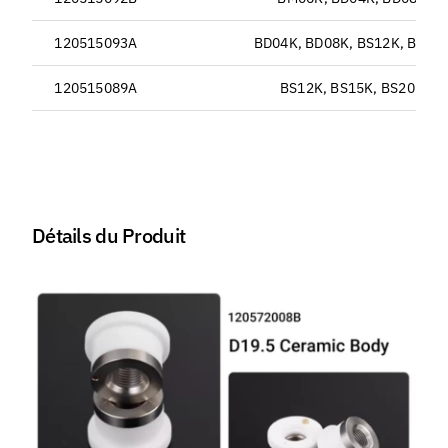
120515093A
BD04K, BD08K, BS12K, BS15
120515089A
BS12K, BS15K, BS20K
Détails du Produit