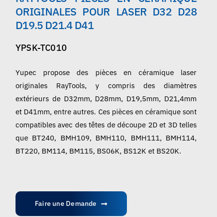
Français
ORIGINALES POUR LASER D32 D28
D19.5 D21.4 D41
YPSK-TC010
Yupec propose des pièces en céramique laser
originales RayTools, y compris des diamètres
extérieurs de D32mm, D28mm, D19,5mm, D21,4mm
et D41mm, entre autres. Ces pièces en céramique sont
compatibles avec des têtes de découpe 2D et 3D telles
que BT240, BMH109, BMH110, BMH111, BMH114,
BT220, BM114, BM115, BS06K, BS12K et BS20K.
Faire une Demande