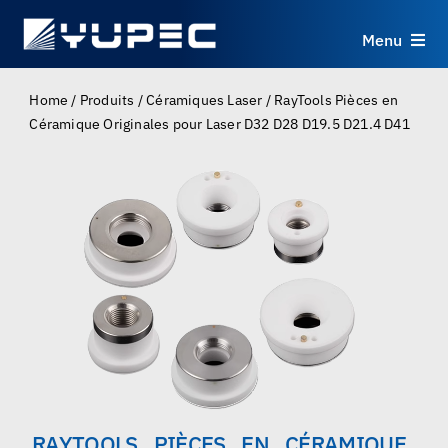
Skip
to
Menu
content
Produits
Home
/
Produits
/
Céramiques Laser
/
RayTools Pièces en
Céramique Originales pour Laser D32 D28 D19.5 D21.4 D41
Services
Applications
Ressources
À propos
Contact
RAYTOOLS PIÈCES EN CÉRAMIQUE