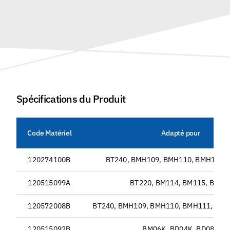
Spécifications du Produit
Code Matériel
Adapté pour
120274100B
BT240, BMH109, BMH110, BMH111,
120515099A
BT220, BM114, BM115, BS06
120572008B
BT240, BMH109, BMH110, BMH111, BMH
120515092B
BM06K, BD04K, BD08K