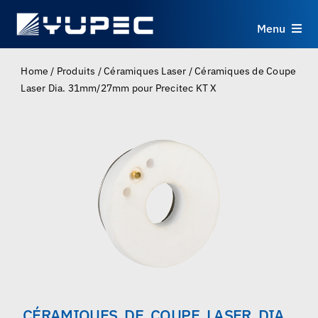
Skip
to
Menu
content
Produits
Home
/
Produits
/
Céramiques Laser
/
Céramiques de Coupe
Laser Dia. 31mm/27mm pour Precitec KT X
Services
Applications
Ressources
À propos
Contact
CÉRAMIQUES DE COUPE LASER DIA.