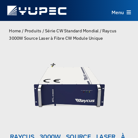
Skip
to
Menu
content
Produits
Home
/
Produits
/
Série CW Standard Mondial
/
Raycus
3000W Source Laser à Fibre CW Module Unique
Services
Applications
Ressources
À propos
Contact
RAYCUS 3000W SOURCE LASER À