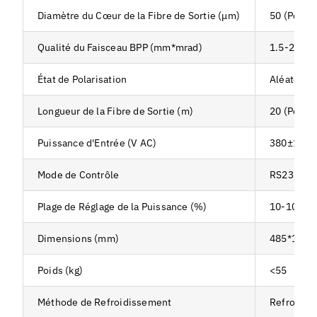
Diamètre du Cœur de la Fibre de Sortie (μm)
50 (Perso
Qualité du Faisceau BPP (mm*mrad)
1.5-2
État de Polarisation
Aléatoire
Longueur de la Fibre de Sortie (m)
20 (Perso
Puissance d'Entrée (V AC)
380±10%, 
Mode de Contrôle
RS232, AD
Plage de Réglage de la Puissance (%)
10-100
Dimensions (mm)
485*172*7
Poids (kg)
<55
Méthode de Refroidissement
Refroidis