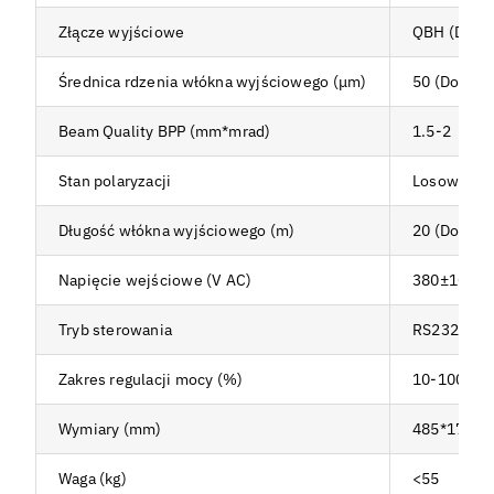
Złącze wyjściowe
QBH (Dost
Średnica rdzenia włókna wyjściowego (μm)
50 (Dostos
Beam Quality BPP (mm*mrad)
1.5-2
Stan polaryzacji
Losowy
Długość włókna wyjściowego (m)
20 (Dostos
Napięcie wejściowe (V AC)
380±10%, T
Tryb sterowania
RS232, AD,
Zakres regulacji mocy (%)
10-100
Wymiary (mm)
485*172*72
Waga (kg)
<55