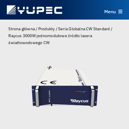
Skip
to
Menu
content
Produkty
Strona główna
/
Produkty
/
Seria Globalna CW Standard
/
Raycus 3000W jednomodułowe źródło lasera
światłowodowego CW
Usługi
Zastosowania
Zasoby
O nas
Kontakt