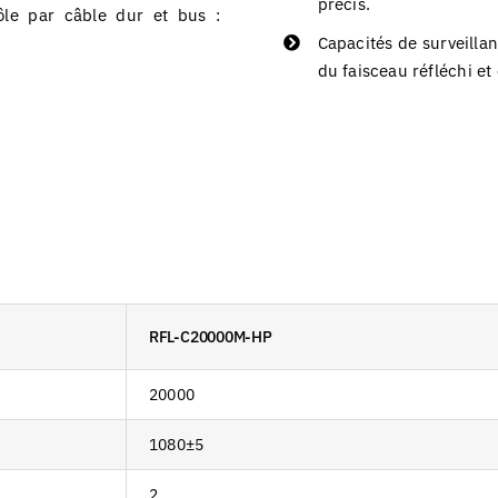
précis.
ôle par câble dur et bus :
Capacités de surveillanc
du faisceau réfléchi et 
RFL-C20000M-HP
20000
1080±5
2