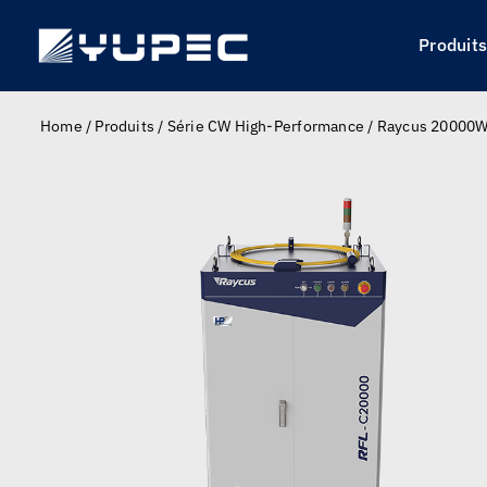
Skip
to
Produit
content
Home
/
Produits
/
Série CW High-Performance
/
Raycus 20000W 