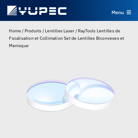
Skip
to
Menu
content
Produits
Home
/
Produits
/
Lentilles Laser
/
RayTools Lentilles de
Focalisation et Collimation Set de Lentilles Biconvexes et
Menisque
Services
Applications
Ressources
À propos
Contact