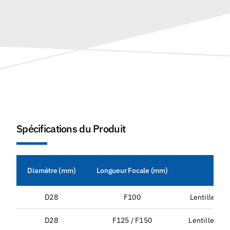
Spécifications du Produit
Diamètre (mm)
Longueur Focale (mm)
Tap
D28
F100
Lentille de 
D28
F125 / F150
Lentille de 