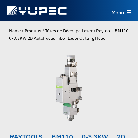
Skip
to
Menu
content
Produits
Home
/
Produits
/
Têtes de Découpe Laser
/
Raytools BM110
0-3.3KW 2D AutoFocus Fiber Laser Cutting Head
Services
Applications
Ressources
À propos
Contact
RAYTOOLS BM110 0-3.3KW 2D