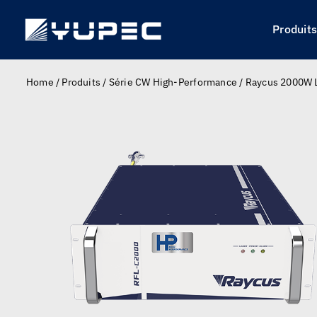
Skip
to
Produit
content
Home
/
Produits
/
Série CW High-Performance
/
Raycus 2000W L