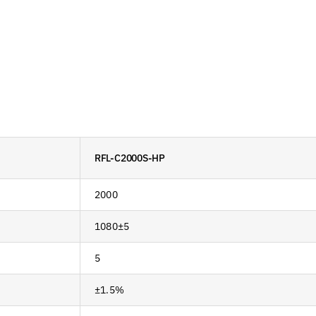
RFL-C2000S-HP
2000
1080±5
5
±1.5%