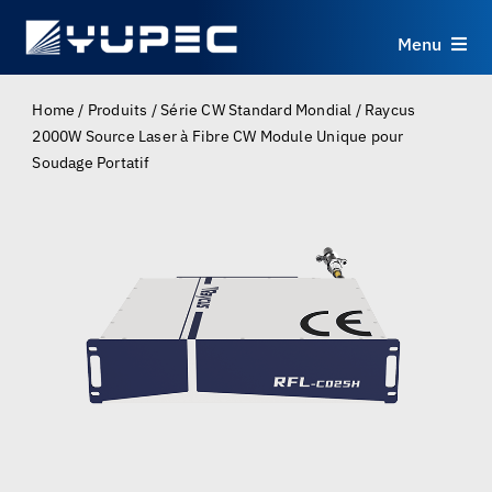
Skip
to
Menu
content
Produits
Home
/
Produits
/
Série CW Standard Mondial
/
Raycus
2000W Source Laser à Fibre CW Module Unique pour
Soudage Portatif
Services
Applications
Ressources
À propos
Contact