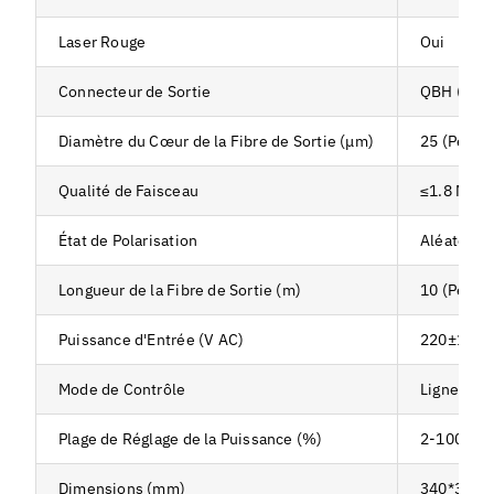
Laser Rouge
Oui
Connecteur de Sortie
QBH (Pers
Diamètre du Cœur de la Fibre de Sortie (μm)
25 (Perso
Qualité de Faisceau
≤1.8 M²
État de Polarisation
Aléatoire
Longueur de la Fibre de Sortie (m)
10 (Perso
Puissance d'Entrée (V AC)
220±10%, 
Mode de Contrôle
Ligne de C
Plage de Réglage de la Puissance (%)
2-100
Dimensions (mm)
340*390*