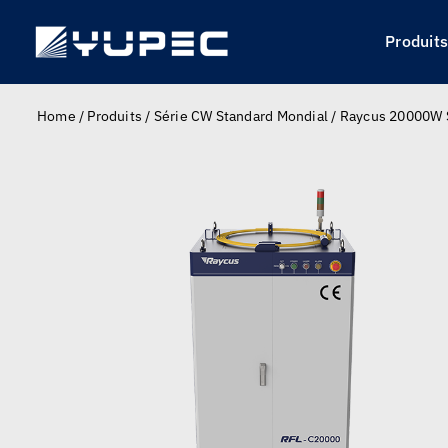
Skip
to
Produit
content
Home
/
Produits
/
Série CW Standard Mondial
/
Raycus 20000W S