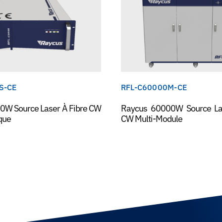
S-CE
RFL-C60000M-CE
0W Source Laser À Fibre CW
Raycus 60000W Source La
que
CW Multi-Module