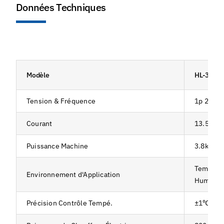
Données Techniques
Modèle
HL-3000
Tension & Fréquence
1p 220V
Courant
13.5A
Puissance Machine
3.8kw
Températ
Environnement d'Application
Humidité
Précision Contrôle Tempé.
±1℃