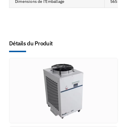
Dimensions de l'Emballage
565×675
Détails du Produit