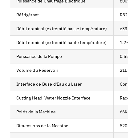
Puissance de Chauffage Électrique
800w+8
Réfrigérant
R32
Débit nominal (extrémité basse température)
≥33 L/mi
Débit nominal (extrémité haute température)
1.2-1.5 
Puissance de la Pompe
0.55kW
Volume du Réservoir
21L
Interface de Buse d'Eau du Laser
Connect
Cutting Head Water Nozzle Interface
Raccord
Poids de la Machine
66KG
Dimensions de la Machine
520×640