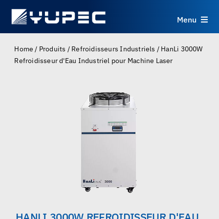
Skip
to
Menu
content
Produits
Home
/
Produits
/
Refroidisseurs Industriels
/
HanLi 3000W
Refroidisseur d'Eau Industriel pour Machine Laser
Services
Applications
Ressources
À propos
Contact
HANLI 3000W REFROIDISSEUR D'EAU