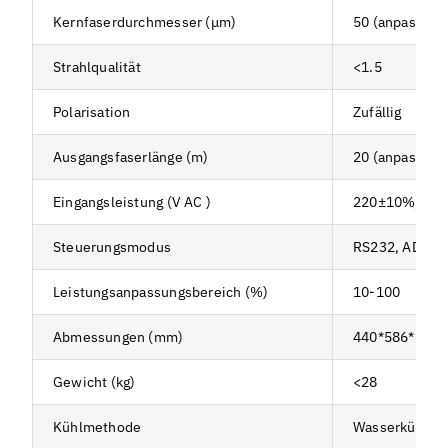
Kernfaserdurchmesser (μm)
50 (anpassbar
Strahlqualität
<1.5
Polarisation
Zufällig
Ausgangsfaserlänge (m)
20 (anpassbar
Eingangsleistung (V AC )
220±10%, Drei
Steuerungsmodus
RS232, AD, Et
Leistungsanpassungsbereich (%)
10-100
Abmessungen (mm)
440*586*149
Gewicht (kg)
<28
Kühlmethode
Wasserkühlun