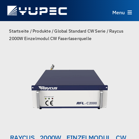
Skip
to
Menu
content
Produkte
Startseite
/
Produkte
/
Global Standard CW Serie
/
Raycus
2000W Einzelmodul CW Faserlaserquelle
Dienstleistungen
Anwendungen
Ressourcen
Über uns
Kontakt
RAYCUS 2000W EINZELMODUL CW