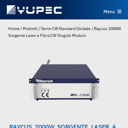
Skip
to
Menu
content
Prodotti
Home
/
Prodotti
/
Serie CW Standard Globale
/
Raycus 2000W
Sorgente Laser a Fibra CW Singolo Modulo
Servizi
Applicazioni
Risorse
Chi Siamo
Contatti
RAYCUS 2000W SORGENTE LASER A