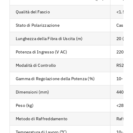
Qualità del Fascio
<1.5
Stato di Polarizzazione
Casuale
Lunghezza della Fibra di Uscita (m)
20 (pers
Potenza di Ingresso (V AC)
220±10%,
Modalità di Controllo
RS232, A
Gamma di Regolazione della Potenza (%)
10-100
Dimensioni (mm)
440*586
Peso (kg)
<28
Metodo di Raffreddamento
Raffred
Temperatura di Lavoro (℃)
10-40