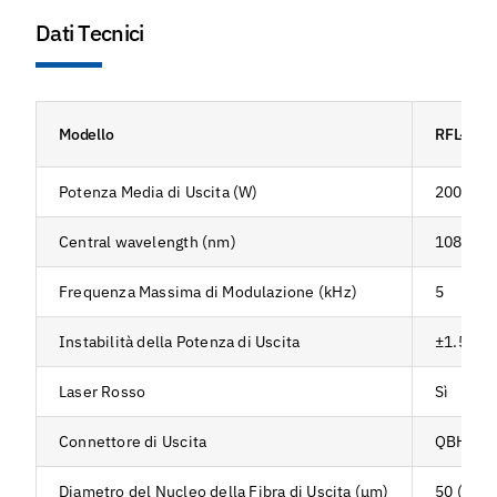
Dati Tecnici
Modello
RFL-C20
Potenza Media di Uscita (W)
2000
Central wavelength (nm)
1080±5
Frequenza Massima di Modulazione (kHz)
5
Instabilità della Potenza di Uscita
±1.5%
Laser Rosso
Sì
Connettore di Uscita
QBH (per
Diametro del Nucleo della Fibra di Uscita (μm)
50 (pers