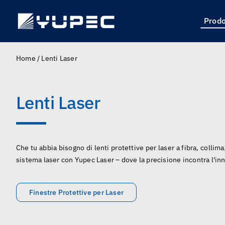
Skip
to
Prodo
content
Home
/
Lenti Laser
Lenti Laser
Che tu abbia bisogno di lenti protettive per laser a fibra, collim
sistema laser con Yupec Laser – dove la precisione incontra l'in
Finestre Protettive per Laser