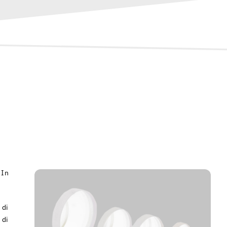
 In
 di
 di