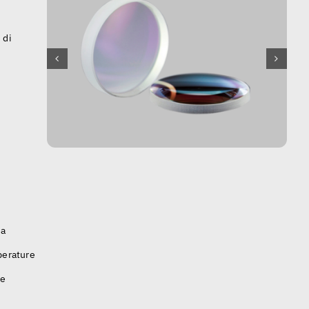
 di
za
perature
le