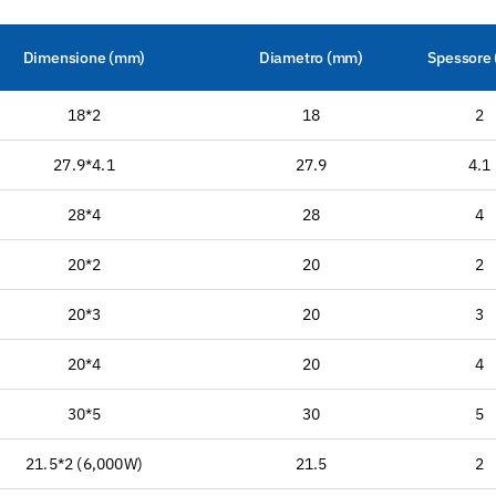
Dimensione (mm)
Diametro (mm)
Spessore
18*2
18
2
27.9*4.1
27.9
4.1
28*4
28
4
20*2
20
2
20*3
20
3
20*4
20
4
30*5
30
5
21.5*2 (6,000W)
21.5
2