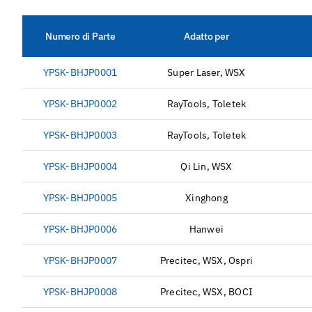
Numero di Parte
Adatto per
YPSK-BHJP0001
Super Laser, WSX
YPSK-BHJP0002
RayTools, Toletek
YPSK-BHJP0003
RayTools, Toletek
YPSK-BHJP0004
Qi Lin, WSX
YPSK-BHJP0005
Xinghong
YPSK-BHJP0006
Hanwei
YPSK-BHJP0007
Precitec, WSX, Ospri
YPSK-BHJP0008
Precitec, WSX, BOCI