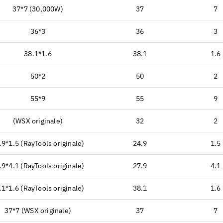
37*7 (30,000W)
37
7
36*3
36
3
38.1*1.6
38.1
1.6
50*2
50
2
55*9
55
9
(WSX originale)
32
2
.9*1.5 (RayTools originale)
24.9
1.5
.9*4.1 (RayTools originale)
27.9
4.1
.1*1.6 (RayTools originale)
38.1
1.6
37*7 (WSX originale)
37
7