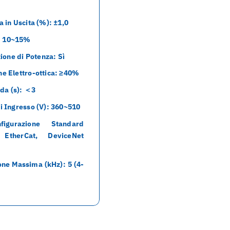
a in Uscita (%): ±1,0
: 10~15%
one di Potenza: Sì
ne Elettro-ottica: ≥40%
da (s): ＜3
di Ingresso (V): 360~510
figurazione Standard
, EtherCat, DeviceNet
ne Massima (kHz): 5 (4-