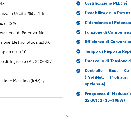
Certificazione PLD: Sì
 No
Instabilità della Potenz
tenza in Uscita (%): ±1,5
Ridondanza di Potenza
nza: <5%
Funzione di Compensazi
sazione di Potenza: No
Efficienza di Conversio
rsione Elettro-ottica: ≥38%
Tempo di Risposta Rapi
apida (s): <10
Intervallo di Tensione 
one di Ingresso (V): 220~437
Controllo Bus: Con
(ProfiNet, Profibus
azione Massima (kHz): /
opzionale)
Frequenza di Modulazio
12kW); 2 (15~30kW)