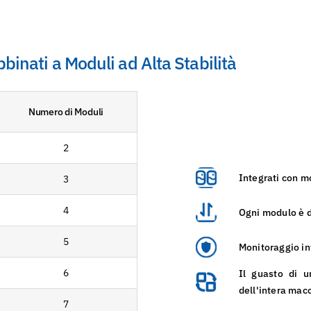
binati a Moduli ad Alta Stabilità
Numero di Moduli
2
Integrati con m
3
4
Ogni modulo è d
5
Monitoraggio in
6
Il guasto di u
dell'intera mac
7