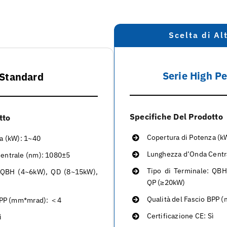
Scelta di A
Serie High P
 Standard
Specifiche Del Prodotto
tto
Copertura di Potenza (k
a (kW): 1~40
Lunghezza d’Onda Centr
entrale (nm): 1080±5
Tipo di Terminale: QB
: QBH (4~6kW), QD (8~15kW),
QP (≥20kW)
Qualità del Fascio BPP
 BPP (mm*mrad): ＜4
Certificazione CE: Sì
ì