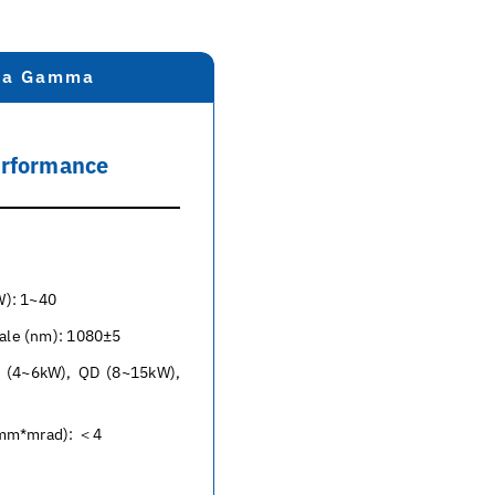
lta Gamma
erformance
W): 1~40
ale (nm): 1080±5
H (4~6kW), QD (8~15kW),
 (mm*mrad): ＜4