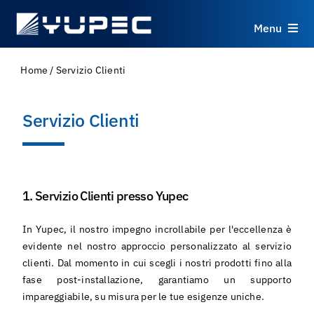
Skip
to
Menu
content
Prodotti
Home
/
Servizio Clienti
Servizi
Servizio Clienti
Applicazioni
1. Servizio Clienti presso Yupec
Risorse
In Yupec, il nostro impegno incrollabile per l'eccellenza è
Chi Siamo
evidente nel nostro approccio personalizzato al servizio
clienti. Dal momento in cui scegli i nostri prodotti fino alla
fase post-installazione, garantiamo un supporto
Contatti
impareggiabile, su misura per le tue esigenze uniche.