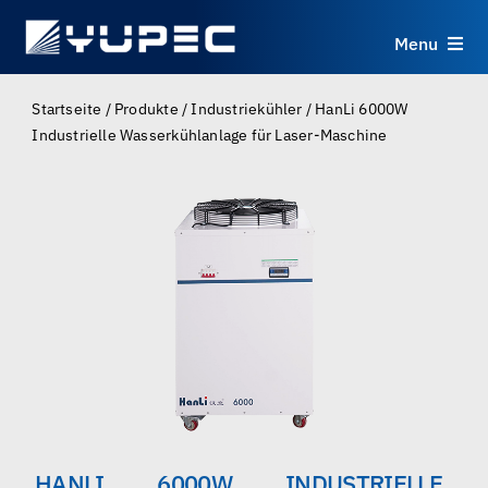
Skip
to
Menu
content
Produkte
Startseite
/
Produkte
/
Industriekühler
/
HanLi 6000W
Industrielle Wasserkühlanlage für Laser-Maschine
Dienstleistungen
Anwendungen
Ressourcen
Über uns
Kontakt
HANLI 6000W INDUSTRIELLE