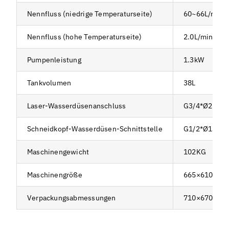
Nennfluss (niedrige Temperaturseite)
60~66L/min
Nennfluss (hohe Temperaturseite)
2.0L/min
Pumpenleistung
1.3kW
Tankvolumen
38L
Laser-Wasserdüsenanschluss
G3/4*Ø25mm 
Schneidkopf-Wasserdüsen-Schnittstelle
G1/2*Ø13mm 
Maschinengewicht
102KG
Maschinengröße
665×610×92
Verpackungsabmessungen
710×670×10