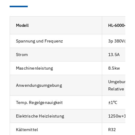
Modell
HL-6000-QG2
Spannung und Frequenz
3p 380V@50
Strom
13.5A
Maschinenleistung
8.5kw
Umgebungste
Anwendungsumgebung
Relative Luft
Temp. Regelgenauigkeit
±1℃
Elektrische Heizleistung
1250w+1250
Kältemittel
R32