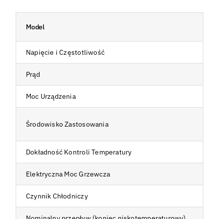
Model
H
Napięcie i Częstotliwość
3
Prąd
1
Moc Urządzenia
8
T
Środowisko Zastosowania
W
Dokładność Kontroli Temperatury
±
Elektryczna Moc Grzewcza
1
Czynnik Chłodniczy
R
Nominalny przepływ (koniec niskotemperaturowy)
6