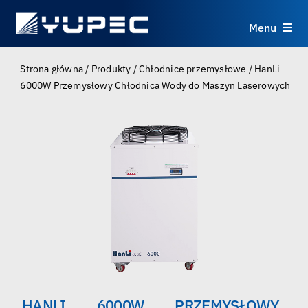
Skip
to
Menu
content
Produkty
Strona główna
/
Produkty
/
Chłodnice przemysłowe
/
HanLi
6000W Przemysłowy Chłodnica Wody do Maszyn Laserowych
Usługi
Zastosowania
Zasoby
O nas
Kontakt
HANLI 6000W PRZEMYSŁOWY