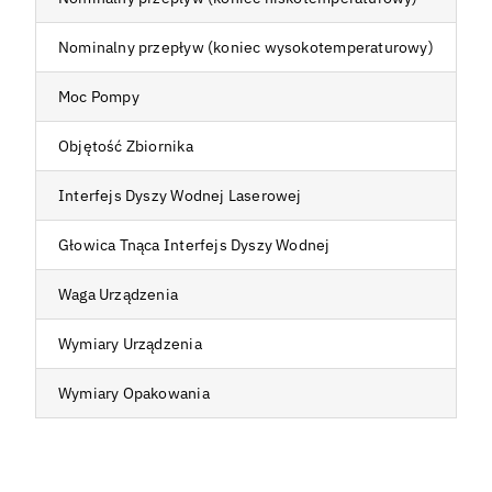
Nominalny przepływ (koniec wysokotemperaturowy)
2
Moc Pompy
1
Objętość Zbiornika
3
Interfejs Dyszy Wodnej Laserowej
G
Głowica Tnąca Interfejs Dyszy Wodnej
G
Waga Urządzenia
1
Wymiary Urządzenia
6
Wymiary Opakowania
7