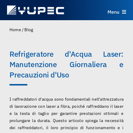
Skip
to
Menu
content
Prodotti
Home
/
Blog
Servizi
Refrigeratore d'Acqua Laser:
Manutenzione Giornaliera e
Applicazioni
Precauzioni d'Uso
Risorse
I raffreddatori d'acqua sono fondamentali nell'attrezzatura
Chi Siamo
di lavorazione con laser a fibra, poiché raffreddano il laser
e la testa di taglio per garantire prestazioni ottimali e
Contatti
prolungare la durata. Questo articolo spiega la necessità
dei raffreddatori, il loro principio di funzionamento e i