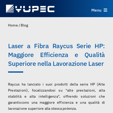
Skip
to
Menu
content
Prodotti
Home
/
Blog
Servizi
Laser a Fibra Raycus Serie HP:
Maggiore Efficienza e Qualità
Applicazioni
Superiore nella Lavorazione Laser
Risorse
Raycus ha lanciato i suoi prodotti della serie HP (Alte
Chi Siamo
Prestazioni), focalizzandosi su "alte prestazioni, alta
stabilità e alta intelligenza", offrendo soluzioni che
Contatti
garantiscono una maggiore efficienza e una qualità di
lavorazione superiore alla stessa potenza.