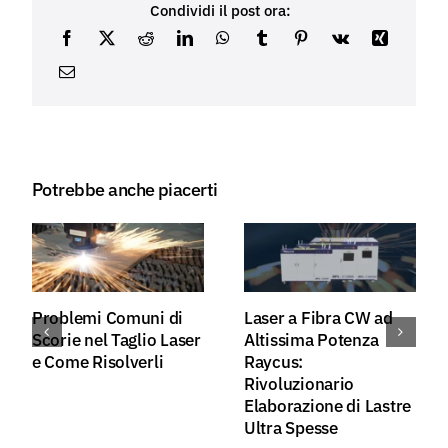
Condividi il post ora:
Potrebbe anche piacerti
Guida all'Installazione
Raycus Nuova
e alla Pulizia della
Generazione di Laser a
Testa di Uscita del
Fibra CW per
Laser a Fibra
Saldatura a Mano