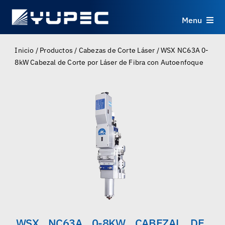
Skip
to
Menu
content
Productos
Inicio
/
Productos
/
Cabezas de Corte Láser
/
WSX NC63A 0-
8kW Cabezal de Corte por Láser de Fibra con Autoenfoque
Servicios
Aplicaciones
Recursos
Sobre
Contacto
WSX NC63A 0-8KW CABEZAL DE