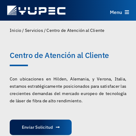
Skip
to
Menu
content
Productos
Inicio
/
Servicios
/
Centro de Atención al Cliente
Servicios
Centro de Atención al Cliente
Aplicaciones
Con ubicaciones en Hilden, Alemania, y Verona, Italia,
Recursos
estamos estratégicamente posicionados para satisfacer las
crecientes demandas del mercado europeo de tecnología
de láser de fibra de alto rendimiento.
Sobre
Contacto
Enviar Solicitud