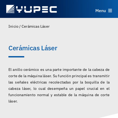
Skip
to
Menu
content
Productos
Inicio
/
Cerámicas Láser
Servicios
Cerámicas Láser
Aplicaciones
El anillo cerámico es una parte importante de la cabeza de
Recursos
corte de la máquina láser. Su función principal es transmitir
las señales eléctricas recolectadas por la boquilla de la
cabeza láser, lo cual desempeña un papel crucial en el
Sobre
funcionamiento normal y estable de la máquina de corte
láser.
Contacto