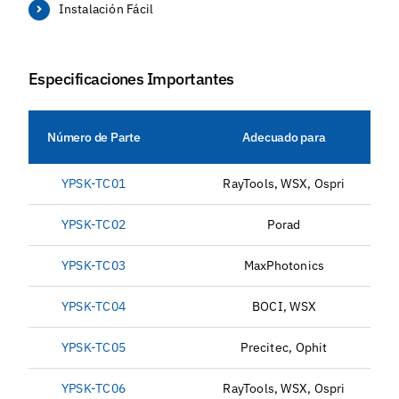
Instalación Fácil
Especificaciones Importantes
Número de Parte
Adecuado para
YPSK-TC01
RayTools, WSX, Ospri
YPSK-TC02
Porad
YPSK-TC03
MaxPhotonics
YPSK-TC04
BOCI, WSX
YPSK-TC05
Precitec, Ophit
YPSK-TC06
RayTools, WSX, Ospri