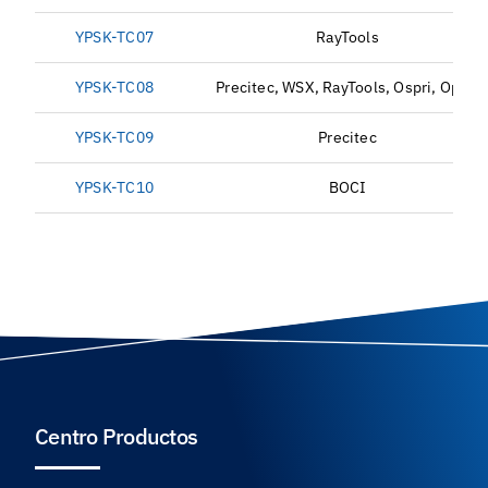
YPSK-TC07
RayTools
YPSK-TC08
Precitec, WSX, RayTools, Ospri, Ophit
YPSK-TC09
Precitec
YPSK-TC10
BOCI
Centro Productos