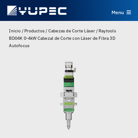
Skip
to
Menu
content
Productos
Inicio
/
Productos
/
Cabezas de Corte Láser
/
Raytools
BD04K 0-4kW Cabezal de Corte con Láser de Fibra 3D
Autofocus
Servicios
Aplicaciones
Recursos
Sobre
Contacto