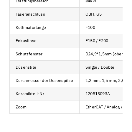
Leistungsbereich
≤4kW
Faseranschluss
QBH, G5
Kollimatorlänge
F100
Fokuslinse
F150 / F200
Schutzfenster
D24,9*1,5mm (oben); D2
Düsenstile
Single / Double
Durchmesser der Düsenspitze
1,2 mm, 1,5 mm, 2,0 mm
Keramikteil-Nr
120515093A
Zoom
EtherCAT / Analog / Puls