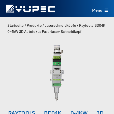
Skip
to
Menu
content
Produkte
Startseite
/
Produkte
/
Laserschneidköpfe
/
Raytools BD04K
0-4kW 3D Autofokus Faserlaser-Schneidkopf
Dienstleistungen
Anwendungen
Ressourcen
Über uns
Kontakt
RAYTOOLS BD04K 0-4KW 3D