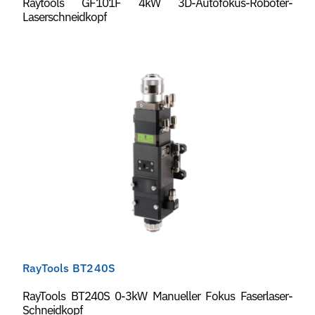
Raytools GF101F 4kW 3D-Autofokus-Roboter-
Laserschneidkopf
RayTools BT240S
RayTools BT240S 0-3kW Manueller Fokus Faserlaser-
Schneidkopf