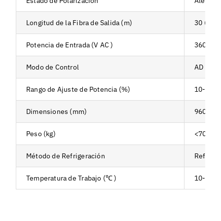
Estado de Polarización
Aleatori
Longitud de la Fibra de Salida (m)
30 (pers
Potencia de Entrada (V AC )
360~510
Modo de Control
AD / Eth
Rango de Ajuste de Potencia (%)
10-100
Dimensiones (mm)
960*15
Peso (kg)
<700
Método de Refrigeración
Refriger
Temperatura de Trabajo (℃ )
10-40