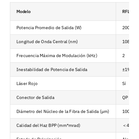
Modelo
RFL-C2
Potencia Promedio de Salida (W)
20000
Longitud de Onda Central (nm)
1080±5
Frecuencia Máxima de Modulación (kHz)
2
Inestabilidad de Potencia de Salida
±1%
Láser Rojo
Sí
Conector de Salida
QP (pers
Diámetro del Núcleo de la Fibra de Salida (μm)
100 (per
Calidad del Haz BPP (mm*mrad)
＜4.3