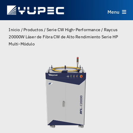
Skip
to
Menu
content
Productos
Inicio
/
Productos
/
Serie CW High-Performance
/
Raycus
20000W Láser de Fibra CW de Alto Rendimiento Serie HP
Multi-Módulo
Servicios
Aplicaciones
Recursos
Sobre
Contacto