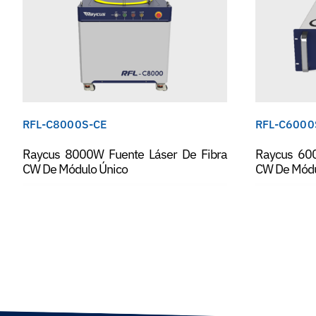
RFL-C8000S-CE
RFL-C6000
Raycus 8000W Fuente Láser De Fibra
Raycus 600
CW De Módulo Único
CW De Módu