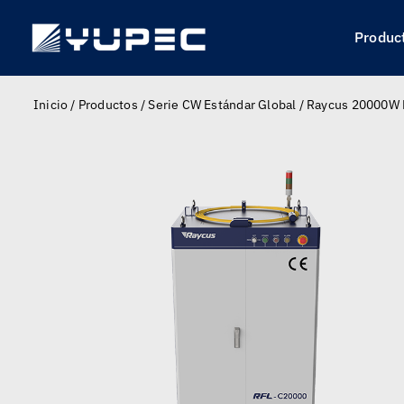
Skip
to
Produc
content
Inicio
/
Productos
/
Serie CW Estándar Global
/
Raycus 20000W F