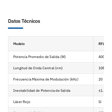
Datos Técnicos
Modelo
RFL-C40
Potencia Promedio de Salida (W)
4000
Longitud de Onda Central (nm)
1080±5
Frecuencia Máxima de Modulación (kHz)
20
Inestabilidad de Potencia de Salida
±1.5%
Láser Rojo
Sí