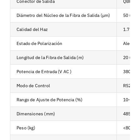
Conector de Salida
QBH (pe
Diámetro del Núcleo de la Fibra de Salida (μm)
50 (pers
Calidad del Haz
1.7-2.5
Estado de Polarización
Aleatori
Longitud de la Fibra de Salida (m)
20 (pers
Potencia de Entrada (V AC )
380±10%
Modo de Control
RS232, 
Rango de Ajuste de Potencia (%)
10-100
Dimensiones (mm)
485*172
Peso (kg)
<80