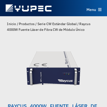
Skip
to
Menu
content
Productos
Inicio
/
Productos
/
Serie CW Estándar Global
/
Raycus
4000W Fuente Láser de Fibra CW de Módulo Único
Servicios
Aplicaciones
Recursos
Sobre
Contacto
RAYCUS 4000W FUENTE LÁSER DE