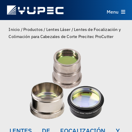
Skip
to
Menu
content
Productos
Inicio
/
Productos
/
Lentes Láser
/
Lentes de Focalización y
Colimación para Cabezales de Corte Precitec ProCutter
Servicios
Aplicaciones
Recursos
Sobre
Contacto
LENTES DE FOCALIZACIÓN Y