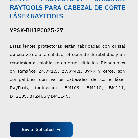
Español
RAYTOOLS PARA CABEZAL DE CORTE
LÁSER RAYTOOLS
YPSK-BHJP0025-27
Estas lentes protectoras están fabricadas con cristal
de cuarzo de alta calidad, ofreciendo durabilidad y un
rendimiento estable en entornos difíciles. Disponibles
en tamaños 24,9×1,5, 27,9×4,1, 37×7 y otros, son
compatibles con varios cabezales de corte láser
RayTools, incluyendo BM109, BM110, BM111,
BT210S, BT240S y BM114S.
Enviar Solicitud