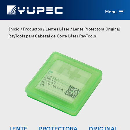
Skip
to
Menu
content
Productos
Inicio
/
Productos
/
Lentes Láser
/
Lente Protectora Original
RayTools para Cabezal de Corte Láser RayTools
Servicios
Aplicaciones
Recursos
Sobre
Contacto
LENTE PROTECTORA ORIGINAL