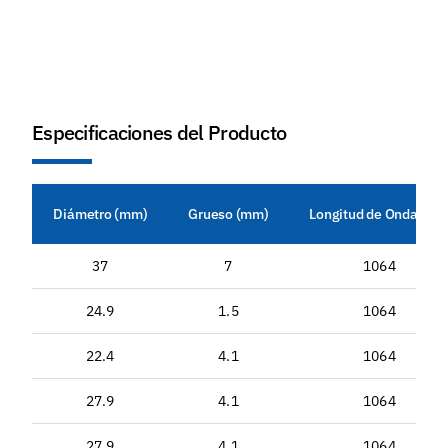
Especificaciones del Producto
Diámetro (mm)
Grueso (mm)
Longitud de Onda (nm
37
7
1064
24.9
1.5
1064
22.4
4.1
1064
27.9
4.1
1064
27.9
4.1
1064