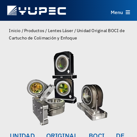
Skip
to
Menu
content
Productos
Inicio
/
Productos
/
Lentes Láser
/
Unidad Original BOCI de
Cartucho de Colimación y Enfoque
Servicios
Aplicaciones
Recursos
Sobre
Contacto
UNIDAD ORIGINAL BOCI DE