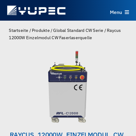
Skip
to
Menu
content
Produkte
Startseite
/
Produkte
/
Global Standard CW Serie
/
Raycus
12000W Einzelmodul CW Faserlaserquelle
Dienstleistungen
Anwendungen
Ressourcen
Über uns
Kontakt
RAYCUS 12000W EINZELMODUL CW