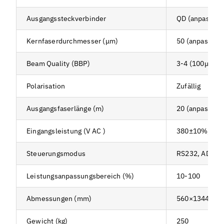
Ausgangssteckverbinder
QD (anpassbar
Kernfaserdurchmesser (μm)
50 (anpassbar
Beam Quality (BBP)
3-4 (100μm)
Polarisation
Zufällig
Ausgangsfaserlänge (m)
20 (anpassbar
Eingangsleistung (V AC )
380±10%, Drei
Steuerungsmodus
RS232, AD, Et
Leistungsanpassungsbereich (%)
10-100
Abmessungen (mm)
560×1344×11
Gewicht (kg)
250