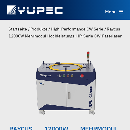
Skip
to
Menu
content
Produkte
Startseite
/
Produkte
/
High-Performance CW Serie
/
Raycus
12000W Mehrmodul Hochleistungs-HP-Serie CW-Faserlaser
Dienstleistungen
Anwendungen
Ressourcen
Über uns
Kontakt
RAYCUS 12000W MEHRMODUL