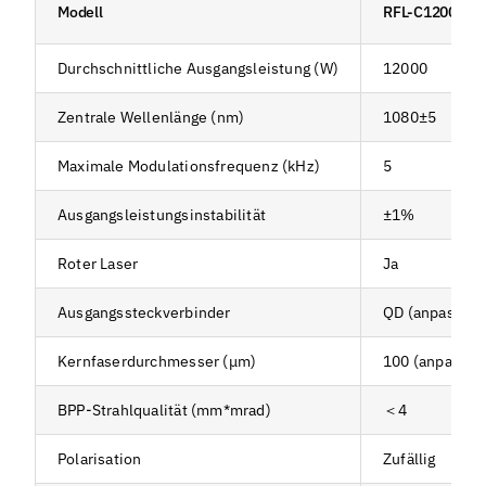
Modell
RFL-C12000M
Durchschnittliche Ausgangsleistung (W)
12000
Zentrale Wellenlänge (nm)
1080±5
Maximale Modulationsfrequenz (kHz)
5
Ausgangsleistungsinstabilität
±1%
Roter Laser
Ja
Ausgangssteckverbinder
QD (anpassbar
Kernfaserdurchmesser (μm)
100 (anpassba
BPP-Strahlqualität (mm*mrad)
＜4
Polarisation
Zufällig