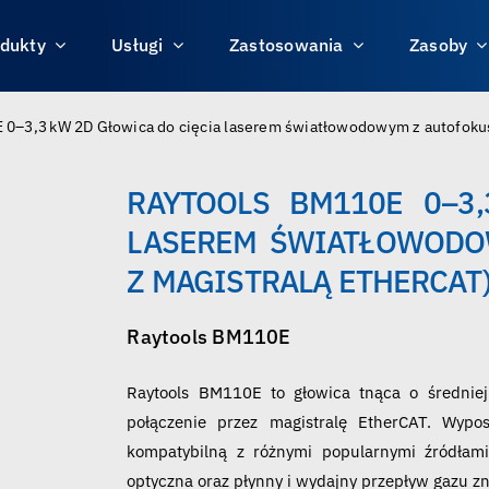
dukty
Usługi
Zastosowania
Zasoby
 0–3,3 kW 2D Głowica do cięcia laserem światłowodowym z autofokus
RAYTOOLS BM110E 0–3
LASEREM ŚWIATŁOWODO
Z MAGISTRALĄ ETHERCAT
Raytools BM110E
Raytools BM110E to głowica tnąca o średniej
połączenie przez magistralę EtherCAT. Wypo
kompatybilną z różnymi popularnymi źródłami
optyczna oraz płynny i wydajny przepływ gazu zn