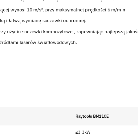
ącej wynosi 10 m/s², przy maksymalnej prędkości 6 m/min.
ką i łatwą wymianę soczewki ochronnej.
rzy użyciu soczewki kompozytowej, zapewniając najlepszą jakość
 źródłami laserów światłowodowych.
Raytools BM110E
≤3.3kW