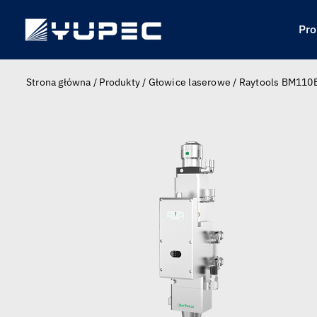
Skip
to
Pro
content
Strona główna
/
Produkty
/
Głowice laserowe
/
Raytools BM110E