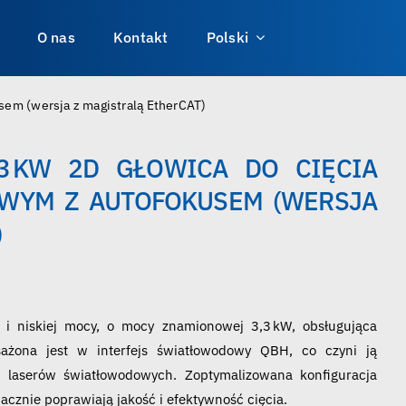
O nas
Kontakt
Polski
em (wersja z magistralą EtherCAT)
,3 KW 2D GŁOWICA DO CIĘCIA
WYM Z AUTOFOKUSEM (WERSJA
)
 i niskiej mocy, o mocy znamionowej 3,3 kW, obsługująca
sażona jest w interfejs światłowodowy QBH, co czyni ją
 laserów światłowodowych. Zoptymalizowana konfiguracja
acznie poprawiają jakość i efektywność cięcia.