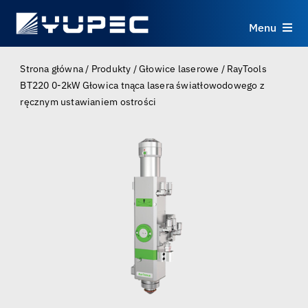
Skip
to
Menu
content
Produkty
Strona główna
/
Produkty
/
Głowice laserowe
/
RayTools
BT220 0-2kW Głowica tnąca lasera światłowodowego z
ręcznym ustawianiem ostrości
Usługi
Zastosowania
Zasoby
O nas
Kontakt