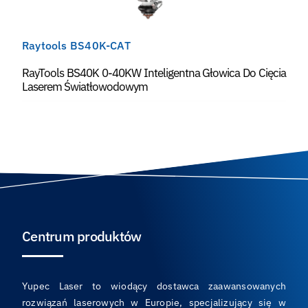
Raytools BS40K-CAT
RayTools BS40K 0-40KW Inteligentna Głowica Do Cięcia
Laserem Światłowodowym
Centrum produktów
Yupec Laser to wiodący dostawca zaawansowanych
rozwiązań laserowych w Europie, specjalizujący się w