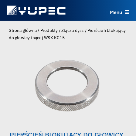
Skip
to
Menu
content
Produkty
Strona główna
/
Produkty
/
Złącza dysz
/
Pierścień blokujący
do głowicy tnącej WSX KC15
Usługi
Zastosowania
Zasoby
O nas
Kontakt
PIERŚCIEŃ BLOKUJĄCY DO GŁOWICY