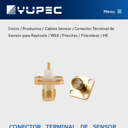
Skip
to
Menu
content
Productos
Inicio
/
Productos
/
Cables Sensor
/
Conector Terminal de
Sensor para Raytools / WSX / Precitec / Friendess / HE
Servicios
Aplicaciones
Recursos
Sobre
Contacto
CONECTOR TERMINAL DE SENSOR